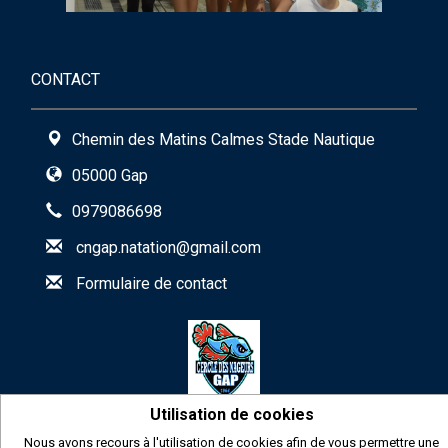
CONTACT
Chemin des Matins Calmes Stade Nautique
05000 Gap
0979086698
cngap.natation@gmail.com
Formulaire de contact
Utilisation de cookies
2026
© COMITI -
CGVU
Nous avons recours à l'utilisation de cookies afin de vous permettre une