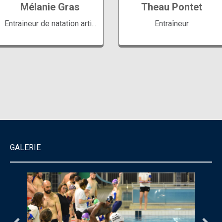
Mélanie Gras
Theau Pontet
Entraineur de natation arti...
Entraîneur
GALERIE
Entraîneur des groupes
Responsable du pôle
compétition 1 et
natation artistique
compétition 2