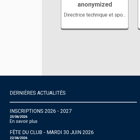
anonymized
Directrice technique et spo...
Direction du club
Responsable de l'école
DERNIÈRES ACTUALITÉS
de natation Entraineur
des groupes Avenirs et
INSCRIPTIONS 2026 - 2027
masters
23/06/2026
En savoir plus
FÊTE DU CLUB - MARDI 30 JUIN 2026
22/06/2026