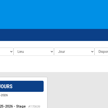
JOURS
-2026
025-2026 - Stage
#170636